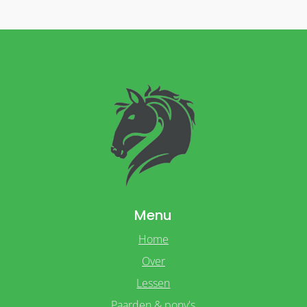
Menu
Home
Over
Lessen
Paarden & pony's