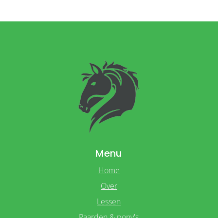
Menu
Home
Over
Lessen
Paarden & pony's