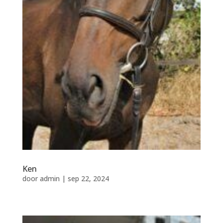
Inloggen manegeplan
Ken
door
admin
|
sep 22, 2024