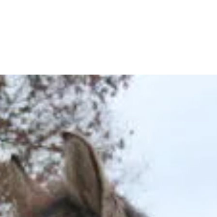
manege
Activiteiten
Verblijven
Tarieven