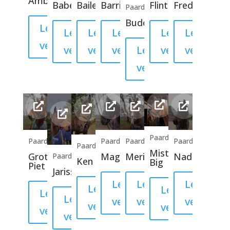
Amber
Babelou
Bailey
Barrie
Flintstone
Fred
Paard
Buddy
Lees
Lees
Lees
Lees
Lees
Lees
verder
verder
verder
verder
verder
verder
Lees
verder
Paard
Paard
Paard
Paard
Paard
Paard
Mister
Grote
Magic
Merina
Nadinia
Paard
Ken
Big
Piet
Jarissa
Lees
Lees
Lees
Lees
Lees
Lees
Lees
verder
verder
verder
verder
verder
verder
verder