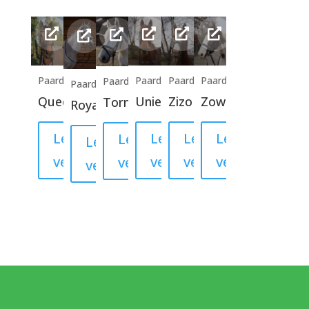
Paard
Paard
Paard
Paard
Paard
Paard
Queen
Uniek
Zizo
Zowiezo
Tornado
Royale
Lees
Lees
Lees
Lees
Lees
Lees
verder
verder
verder
verder
verder
verder