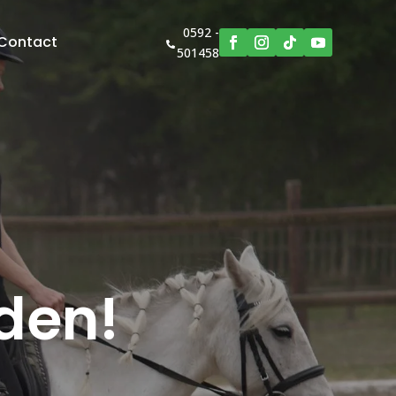
0592 -
Contact

501458
den!