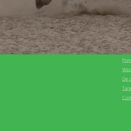
Me
Ho
Ove
Les
Paa
Buit
Pon
Wed
De 
Tari
Con