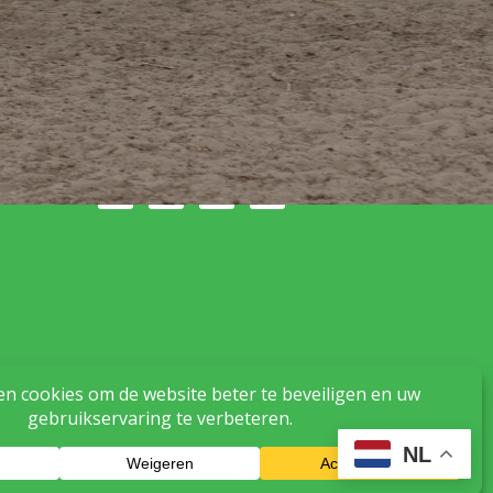
Volg ons op social
media
Manege Knollegruun, de
manege met Aandacht,
Plezier en Kwaliteit. Zien we
jou binnenkort?
NL