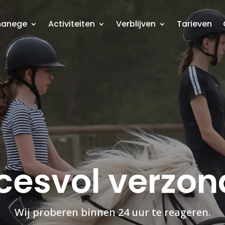
manege
Activiteiten
Verblijven
Tarieven
cesvol verzon
Wij proberen binnen 24 uur te reageren.