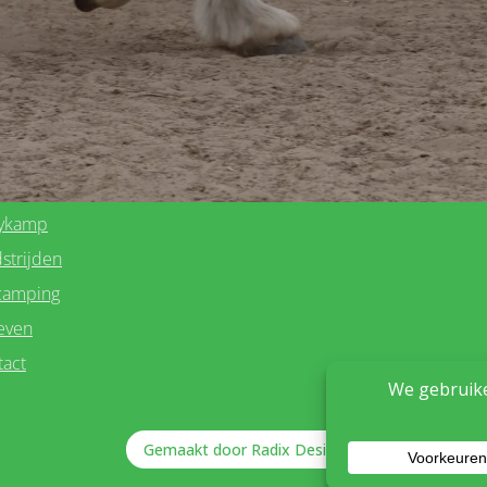
nu
Quick links
me
De huisregels
r
Algemene Voorwaarden
sen
Partners
rden & pony's
enritten
ykamp
strijden
camping
even
tact
Gemaakt door Radix Design