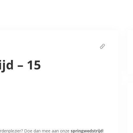
jd – 15
paardenplezier? Doe dan mee aan onze
springwedstrijd
!