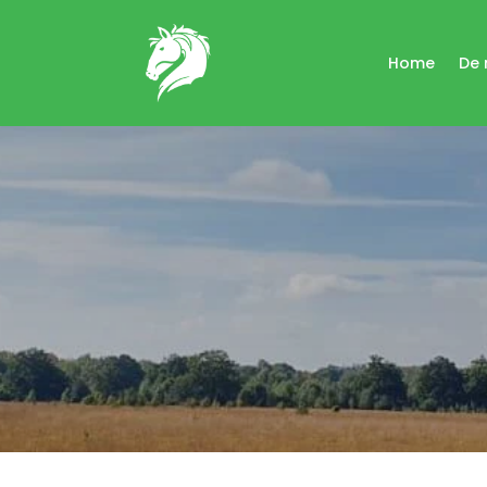
Home
De